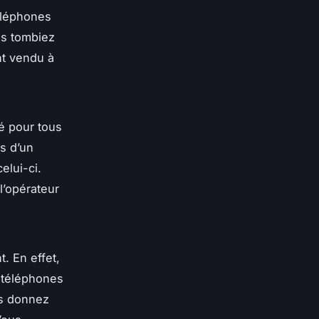
éléphones
ous tombiez
nt vendu à
é pour tous
s d’un
elui-ci.
l’opérateur
. En effet,
s téléphones
us donnez