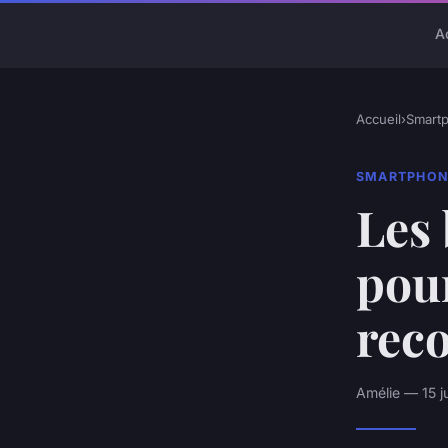
A
Accueil
›
Smart
SMARTPHON
Les 
pou
rec
Amélie — 15 j