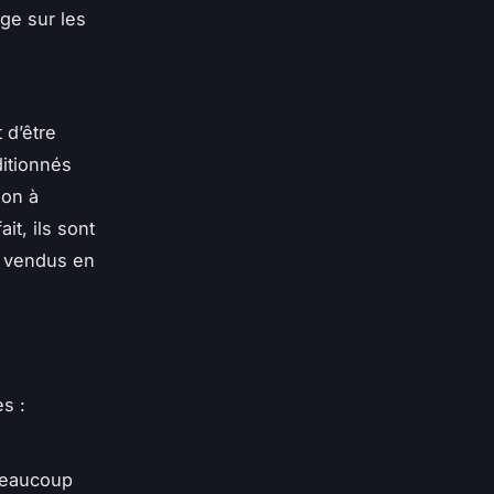
ge sur les
s
 d’être
ditionnés
ion à
t, ils sont
t vendus en
s :
beaucoup