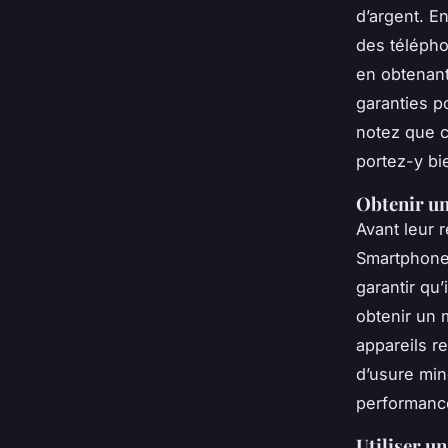
d’argent. E
des télépho
en obtenant
garanties p
notez que c
portez-y bi
Obtenir un
Avant leur 
Smartphones
garantir qu
obtenir un 
appareils r
d’usure min
performanc
Utiliser u