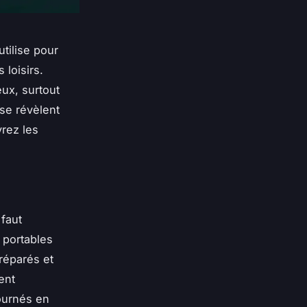
tilise pour
 loisirs.
eux, surtout
se révèlent
rez les
faut
 portables
 réparés et
ent
ournés en