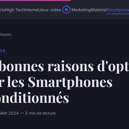
ctu
High Tech
Internet
Jeux-video
Marketing
Matériel
Smartphon
phones
ES
bonnes raisons d'opt
r les Smartphones
onditionnés
uillet 2024 — 3 min de lecture