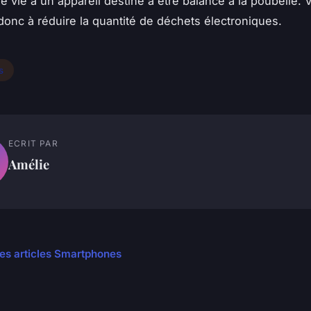
 vie à un appareil destiné à être balancé à la poubelle. 
donc à réduire la quantité de déchets électroniques.
s
ECRIT PAR
Amélie
les articles Smartphones