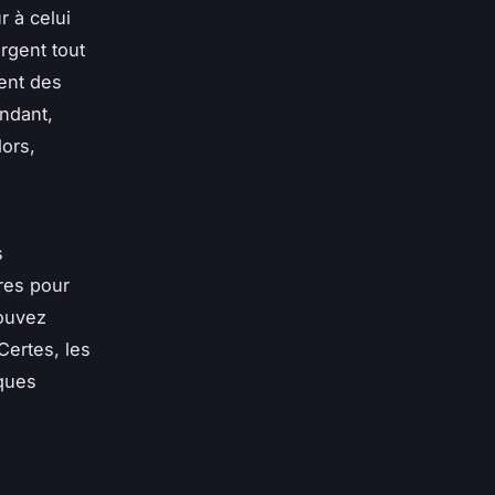
r à celui
rgent tout
rent des
endant,
ors,
s
res pour
pouvez
Certes, les
ques